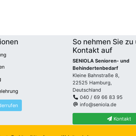
ionen
So nehmen Sie zu
Kontakt auf
ung
SENIOLA Senioren- und
en
Behindertenbedarf
Kleine Bahnstraße 8,
g
22525 Hamburg,
Deutschland
elehrung
040 / 69 66 83 95
info@seniola.de
derrufen
Kontakt