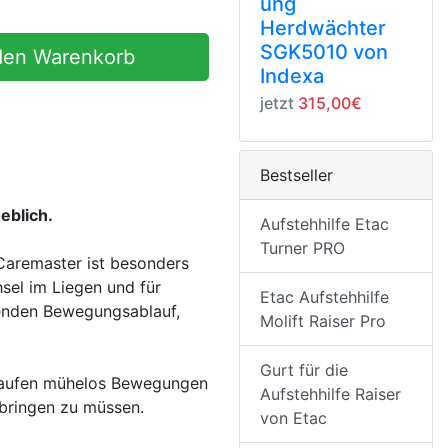
ung
Herdwächter
SGK5010 von
den Warenkorb
Indexa
jetzt
315,00€
Bestseller
eblich.
Aufstehhilfe Etac
Turner PRO
Caremaster ist besonders
sel im Liegen und für
Etac Aufstehhilfe
ebenden Bewegungsablauf,
Molift Raiser Pro
Gurt für die
chlaufen mühelos Bewegungen
Aufstehhilfe Raiser
nbringen zu müssen.
von Etac