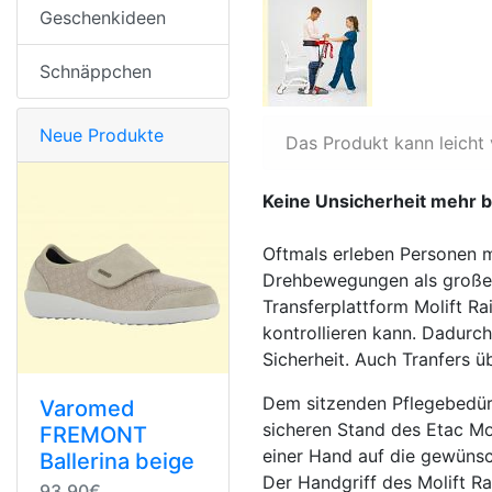
Geschenkideen
Schnäppchen
Neue Produkte
Das Produkt kann leicht
Keine Unsicherheit mehr b
Oftmals erleben Personen 
Drehbewegungen als großen
Transferplattform Molift Ra
kontrollieren kann. Dadurc
Sicherheit. Auch Tranfers ü
Dem sitzenden Pflegebedürft
Varomed
sicheren Stand des Etac Mol
FREMONT
einer Hand auf die gewüns
Ballerina beige
Der Handgriff des Molift Ra
93,90€