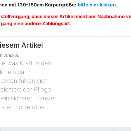
sonen mit 130-150cm Körpergröße:
bitte hier klicken.
estellvorgang, dass dieser Artikel nicht per Nachnahme v
rgang eine andere Zahlungsart
.
esem Artikel
on
Anja B.
 etwas Kraft In den
ift ein ganz
ienten fühlen sich
leichtert der Pflege
 ein sicherer Transfer
stet. Sollte öfter