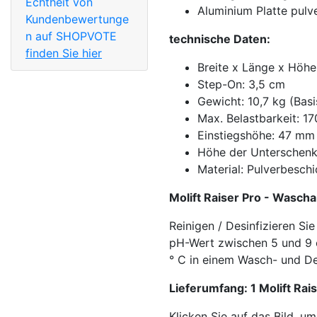
Echtheit von
Aluminium Platte pulv
Kundenbewertunge
n auf SHOPVOTE
technische Daten:
finden Sie hier
Breite x Länge x Höh
Step-On: 3,5 cm
Gewicht: 10,7 kg (Basi
Max. Belastbarkeit: 17
Einstiegshöhe: 47 mm
Höhe der Unterschenk
Material: Pulverbeschi
Molift Raiser Pro - Wascha
Reinigen / Desinfizieren Si
pH-Wert zwischen 5 und 9 o
° C in einem Wasch- und De
Lieferumfang: 1 Molift Rai
Klicken Sie auf das Bild, um