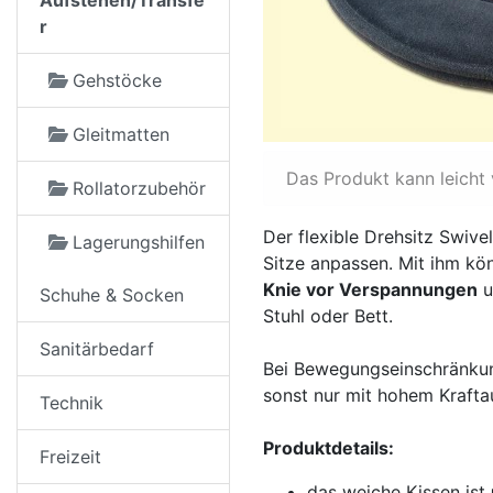
Aufstehen/Transfe
r
Gehstöcke
Gleitmatten
Das Produkt kann leicht
Rollatorzubehör
Der flexible Drehsitz Swive
Lagerungshilfen
Sitze anpassen. Mit ihm k
Knie vor Verspannungen
u
Schuhe & Socken
Stuhl oder Bett.
Sanitärbedarf
Bei Bewegungseinschränkun
sonst nur mit hohem Krafta
Technik
Produktdetails:
Freizeit
das weiche Kissen ist