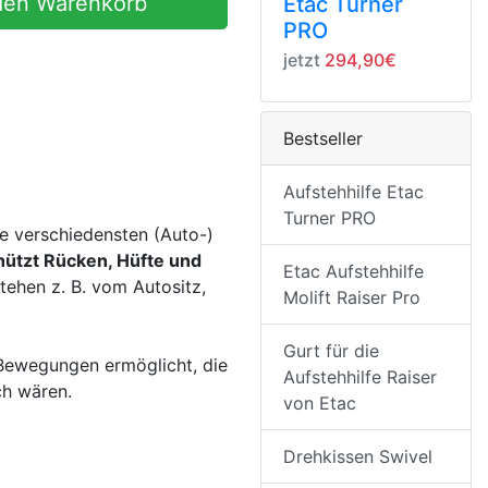
den Warenkorb
Etac Turner
PRO
jetzt
294,90€
Bestseller
Aufstehhilfe Etac
Turner PRO
ie verschiedensten (Auto-)
hützt Rücken, Hüfte und
Etac Aufstehhilfe
ehen z. B. vom Autositz,
Molift Raiser Pro
Gurt für die
Bewegungen ermöglicht, die
Aufstehhilfe Raiser
ch wären.
von Etac
Drehkissen Swivel