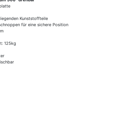
latte
liegenden Kunststoffteile
schnoppen für eine sichere Position
cm
t: 125kg
ter
ischbar