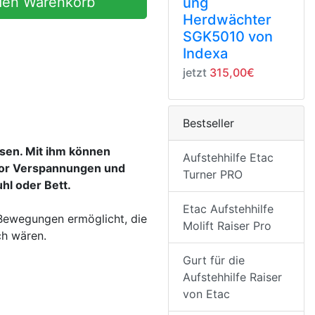
den Warenkorb
ung
Herdwächter
SGK5010 von
Indexa
jetzt
315,00€
Bestseller
ssen. Mit ihm können
Aufstehhilfe Etac
vor Verspannungen und
Turner PRO
hl oder Bett.
Etac Aufstehhilfe
Bewegungen ermöglicht, die
Molift Raiser Pro
ch wären.
Gurt für die
Aufstehhilfe Raiser
von Etac