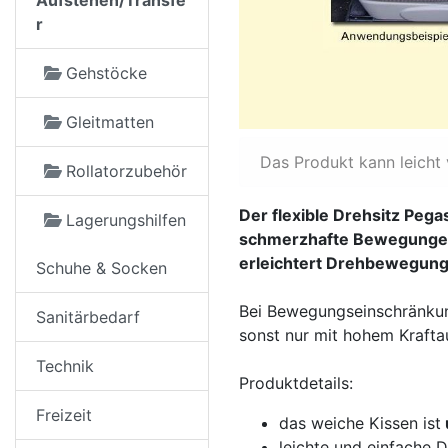
Aufstehen/Transfe
r
Gehstöcke
Gleitmatten
Das Produkt kann leicht
Rollatorzubehör
Der flexible Drehsitz Peg
Lagerungshilfen
schmerzhafte Bewegungen 
erleichtert Drehbewegunge
Schuhe & Socken
Bei Bewegungseinschränkun
Sanitärbedarf
sonst nur mit hohem Krafta
Technik
Produktdetails:
Freizeit
das weiche Kissen ist
leichte und einfache D