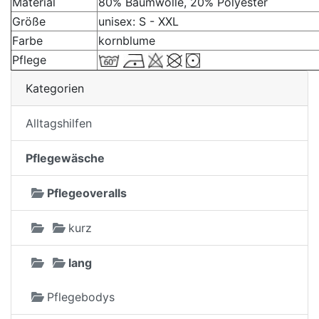
Material
80% Baumwolle, 20% Polyester
Größe
unisex: S - XXL
Farbe
kornblume
Pflege
Kategorien
Alltagshilfen
Pflegewäsche
Pflegeoveralls
kurz
lang
Pflegebodys