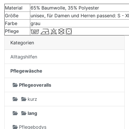
Material
65% Baumwolle, 35% Polyester
Größe
unisex, für Damen und Herren passend: S - X
Farbe
grau
Pflege
Kategorien
Alltagshilfen
Pflegewäsche
Pflegeoveralls
kurz
lang
Pflegebodys