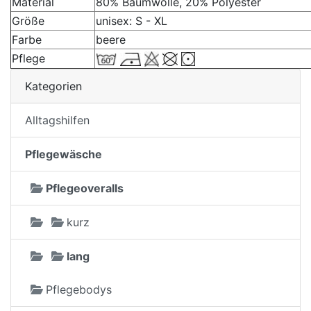
Material
80% Baumwolle, 20% Polyester
Größe
unisex: S - XL
Farbe
beere
Pflege
Kategorien
Alltagshilfen
Pflegewäsche
Pflegeoveralls
kurz
lang
Pflegebodys