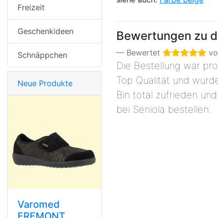
Freizeit
Geschenkideen
Bewertungen zu di
Bewertet
v
Schnäppchen
Die Bestellung war pro
Top Qualität und wurde
Neue Produkte
Bin total zufrieden un
bei Seniola bestellen.
Varomed
FREMONT