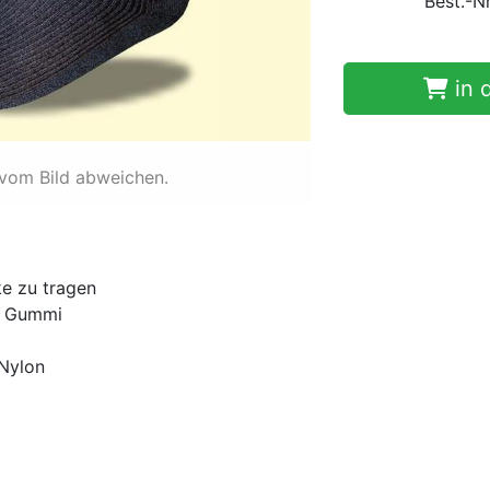
Best.-N
in 
 vom Bild abweichen.
e zu tragen
n Gummi
Nylon