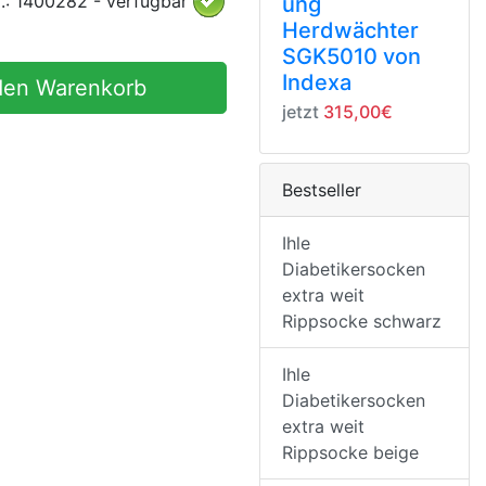
r.: 1400282 - verfügbar
ung
Herdwächter
SGK5010 von
Indexa
den Warenkorb
jetzt
315,00€
Bestseller
Ihle
Diabetikersocken
extra weit
Rippsocke schwarz
Ihle
Diabetikersocken
extra weit
Rippsocke beige