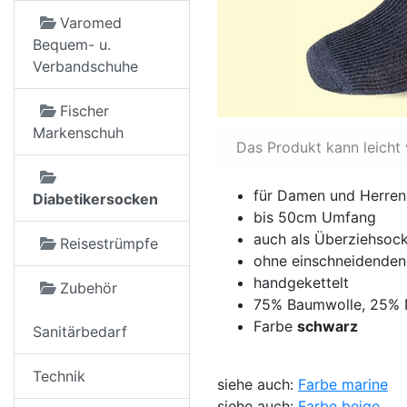
Varomed
Bequem- u.
Verbandschuhe
Fischer
Markenschuh
Das Produkt kann leicht
für Damen und Herren
Diabetikersocken
bis 50cm Umfang
auch als Überziehsock
Reisestrümpfe
ohne einschneidende
handgekettelt
Zubehör
75% Baumwolle, 25% 
Farbe
schwarz
Sanitärbedarf
Technik
siehe auch:
Farbe marine
siehe auch:
Farbe beige