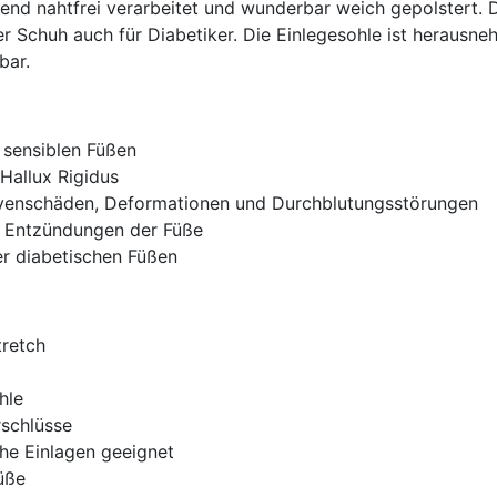
hend nahtfrei verarbeitet und wunderbar weich gepolstert.
der Schuh auch für Diabetiker. Die Einlegesohle ist herausn
bar.
 sensiblen Füßen
Hallux Rigidus
venschäden, Deformationen und Durchblutungsstörungen
d Entzündungen der Füße
r diabetischen Füßen
tretch
hle
rschlüsse
che Einlagen geeignet
üße