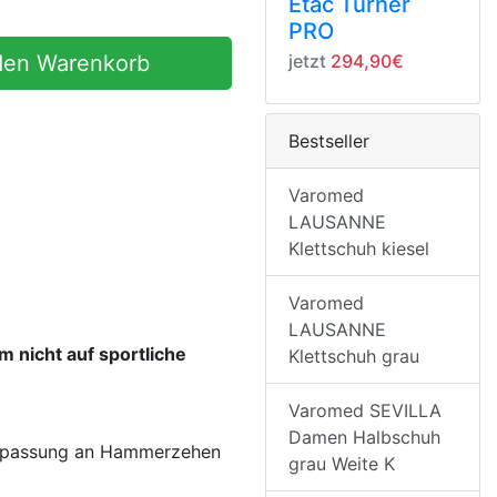
Etac Turner
PRO
den Warenkorb
jetzt
294,90€
Bestseller
Varomed
LAUSANNE
Klettschuh kiesel
Varomed
LAUSANNE
 nicht auf sportliche
Klettschuh grau
Varomed SEVILLA
Damen Halbschuh
 Anpassung an Hammerzehen
grau Weite K