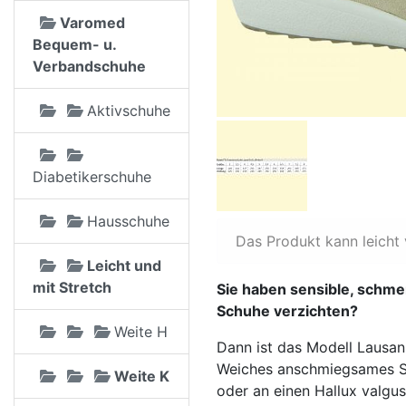
Varomed
Bequem- u.
Verbandschuhe
Aktivschuhe
Diabetikerschuhe
Hausschuhe
Das Produkt kann leicht
Leicht und
mit Stretch
Sie haben sensible, schme
Schuhe verzichten?
Weite H
Dann ist das Modell Lausann
Weiches anschmiegsames St
Weite K
oder an einen Hallux valgu