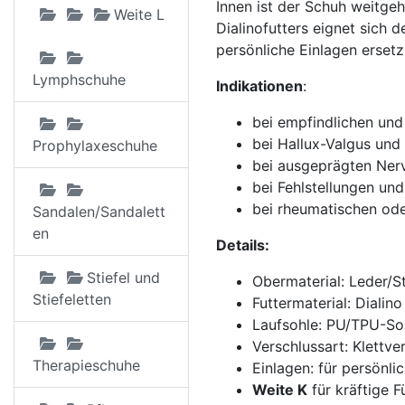
Innen ist der Schuh weitge
Weite L
Dialinofutters eignet sich 
persönliche Einlagen ersetz
Lymphschuhe
Indikationen
:
bei empfindlichen und
bei Hallux-Valgus und 
Prophylaxeschuhe
bei ausgeprägten Ner
bei Fehlstellungen un
bei rheumatischen ode
Sandalen/Sandalett
en
Details:
Stiefel und
Obermaterial: Leder/S
Stiefeletten
Futtermaterial: Dialino
Laufsohle: PU/TPU-So
Verschlussart: Klettve
Therapieschuhe
Einlagen: für persönli
Weite K
für kräftige F