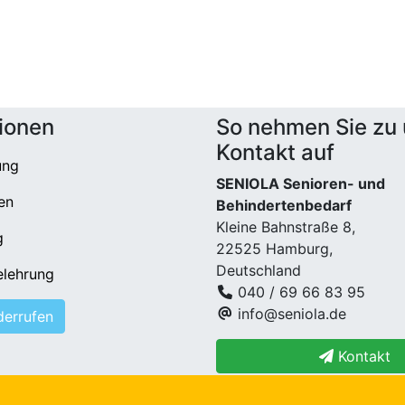
ionen
So nehmen Sie zu
Kontakt auf
ung
SENIOLA Senioren- und
en
Behindertenbedarf
Kleine Bahnstraße 8,
g
22525 Hamburg,
Deutschland
elehrung
040 / 69 66 83 95
info@seniola.de
derrufen
Kontakt