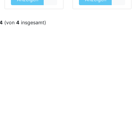
4
(von
4
insgesamt)