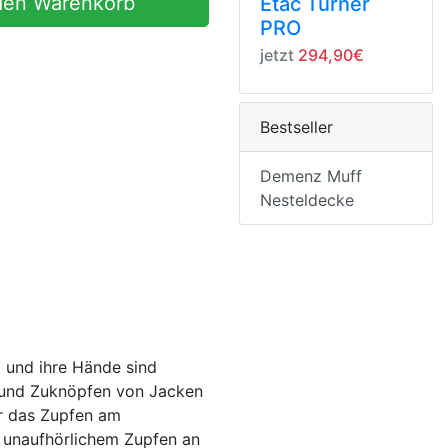
den Warenkorb
Etac Turner
PRO
jetzt
294,90€
Bestseller
Demenz Muff
Nesteldecke
 und ihre Hände sind
- und Zuknöpfen von Jacken
r das Zupfen am
u unaufhörlichem Zupfen an