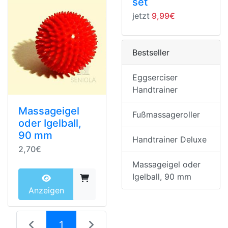
set
jetzt
9,99€
Bestseller
Eggserciser
Handtrainer
Massageigel
Fußmassageroller
oder Igelball,
90 mm
Handtrainer Deluxe
2,70€
Massageigel oder
Igelball, 90 mm
Anzeigen
(current)
1